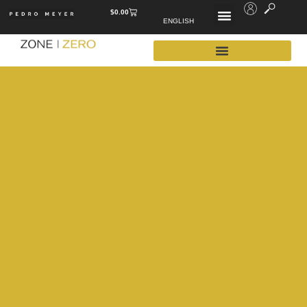
$
0.00
ENGLISH