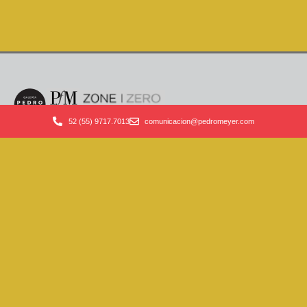
52 (55) 9717.7013
comunicacion@pedromeyer.com
DIRECCIÓN:
Ortega 20, Villa Coyoacán
04000, Ciudad de México
52 (55) 9717.7013
Horario de oficinas:
Lunes a viernes
de 11:00 a 18:00
SUSCRÍBETE A NUESTRO