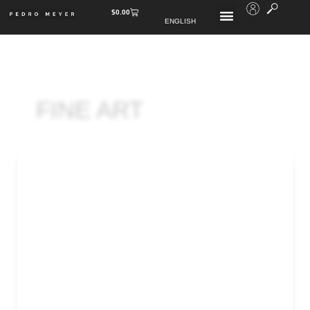
$
0.00
ENGLISH
FINE ART