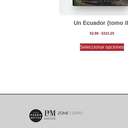
Un Ecuador (tomo II
$
2.98
-
$
321.25
Seleccionar opciones