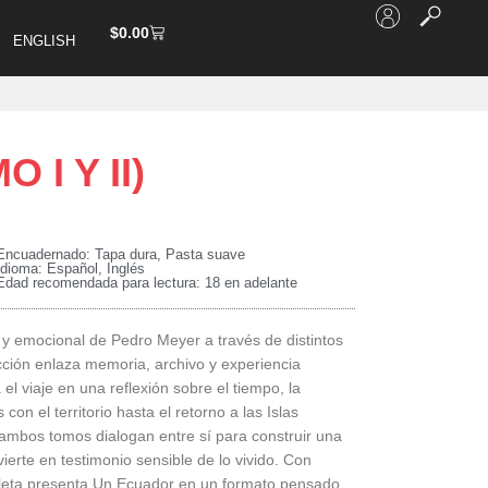
$
0.00
ENGLISH
I Y II)
Encuadernado: Tapa dura, Pasta suave
Idioma: Español, Inglés
Edad recomendada para lectura: 18 en adelante
 y emocional de Pedro Meyer a través de distintos
cción enlaza memoria, archivo y experiencia
el viaje en una reflexión sobre el tiempo, la
on el territorio hasta el retorno a las Islas
ambos tomos dialogan entre sí para construir una
ierte en testimonio sensible de lo vivido. Con
mpleta presenta Un Ecuador en un formato pensado