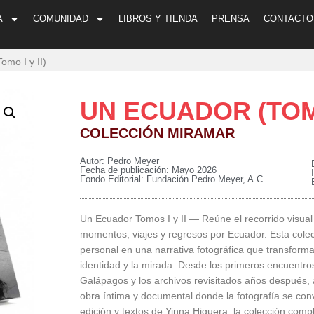
A
COMUNIDAD
LIBROS Y TIENDA
PRENSA
CONTACTO
omo I y II)
UN ECUADOR (TOMO 
COLECCIÓN MIRAMAR
Autor: Pedro Meyer
Fecha de publicación: Mayo 2026
Fondo Editorial: Fundación Pedro Meyer, A.C.
Un Ecuador Tomos I y II — Reúne el recorrido visual
momentos, viajes y regresos por Ecuador. Esta cole
personal en una narrativa fotográfica que transforma 
identidad y la mirada. Desde los primeros encuentros c
Galápagos y los archivos revisitados años después, 
obra íntima y documental donde la fotografía se conv
edición y textos de Yinna Higuera, la colección co