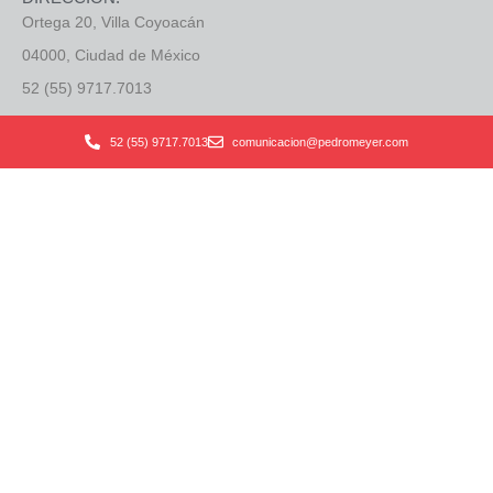
Ortega 20, Villa Coyoacán
04000, Ciudad de México
52 (55) 9717.7013
Horario de oficinas:
52 (55) 9717.7013
comunicacion@pedromeyer.com
Lunes a viernes
de 11:00 a 18:00
SUSCRÍBETE A NUESTRO
BOLETÍN:
SÍGUENOS:
Acepto que me envíen el
boletín semanal
Enviar