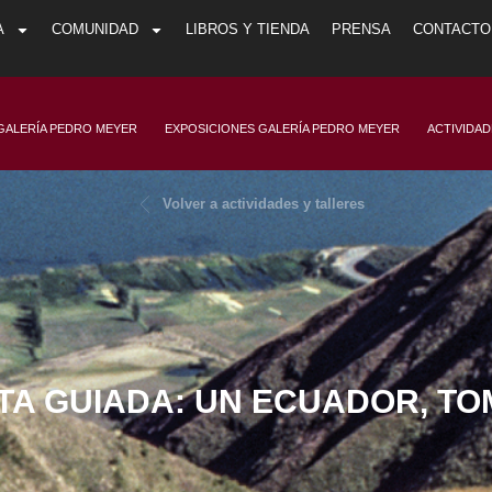
A
COMUNIDAD
LIBROS Y TIENDA
PRENSA
CONTACTO
GALERÍA PEDRO MEYER
EXPOSICIONES GALERÍA PEDRO MEYER
ACTIVIDA
Volver a actividades y talleres
ITA GUIADA: UN ECUADOR, TOM