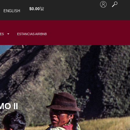
$
0.00
ENGLISH
DES
ESTANCIAS AIRBNB
O II