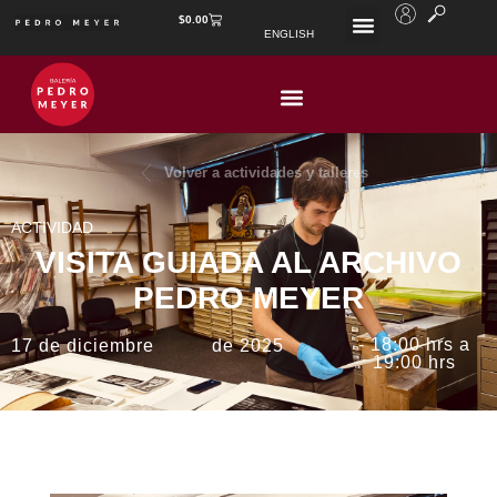
$
0.00
ENGLISH
Volver a actividades y talleres
ACTIVIDAD
VISITA GUIADA AL ARCHIVO
PEDRO MEYER
- 18:00 hrs a
17 de diciembre
de 2025
19:00 hrs